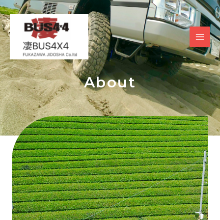
内
MAI
容
を
ME
ス
キ
ッ
プ
About