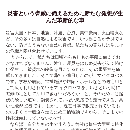
災害という脅威に備えるために新たな発想が生
んだ革新的な車
災害大国・日本。地震、津波、台風、集中豪雨、火山噴火な
ど、その多くは自然による災害です。いつ起こるか予測でき
ない、防ぎようもない自然の脅威。私たちの暮らしは常にそ
の危機と隣り合わせています。
だからこそ、私たちは日頃からもしもの事態に備えてお
かなければなりません。近年、震災をはじめ災害が立て続け
に発生し、被災地の映像を目にするたび、そ の重要性を痛
感してきました。そこで弊社が着目したのが、マイクロバス
です。学校や病院、福祉施設や旅館・ホテルなどの送迎用と
して広く利用されているマ イクロバスを、いざという時に
避難の足として活用できないだろうか、と。そのためには起
伏の険しい道や、舗装されていない悪路でも走行できる、高
い性能が 必要です。しかし、現在日本で販売されているも
のの多くは一般道を走るため二輪駆動ですから、そこまでの
性能は備わっていないのです。
ならば、自分たちの手で作ろう。弊社は長年大型車に特化