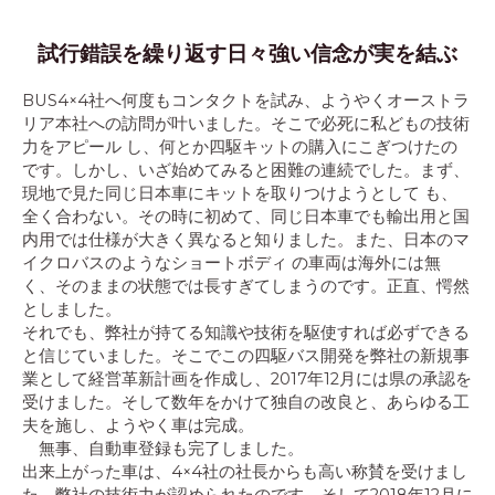
試行錯誤を繰り返す日々強い信念が実を結ぶ​
BUS4×4社へ何度もコンタクトを試み、ようやくオーストラ
リア本社への訪問が叶いました。そこで必死に私どもの技術
力をアピール し、何とか四駆キットの購入にこぎつけたの
です。しかし、いざ始めてみると困難の連続でした。まず、
現地で見た同じ日本車にキットを取りつけようとして も、
全く合わない。その時に初めて、同じ日本車でも輸出用と国
内用では仕様が大きく異なると知りました。また、日本のマ
イクロバスのようなショートボディ の車両は海外には無
く、そのままの状態では長すぎてしまうのです。正直、愕然
としました。
それでも、弊社が持てる知識や技術を駆使すれば必ずできる
と信じていました。そこでこの四駆バス開発を弊社の新規事
業として経営革新計画を作成し、2017年12月には県の承認を
受けました。そして数年をかけて独自の改良と、あらゆる工
夫を施し、ようやく車は完成。
無事、自動車登録も完了しました。
出来上がった車は、4×4社の社長からも高い称賛を受けまし