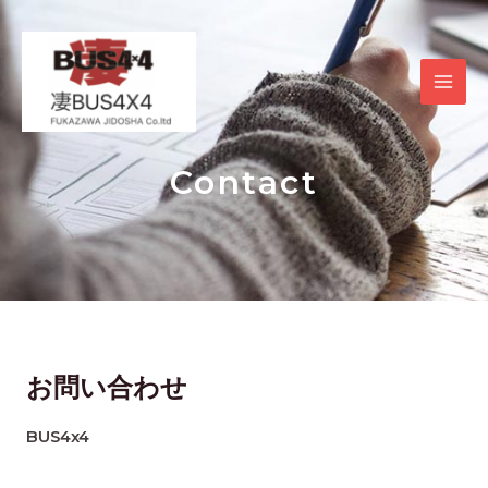
内
MAI
容
を
ME
ス
キ
ッ
プ
Contact
お問い合わせ
BUS4x4